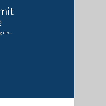
mit
e
 der...